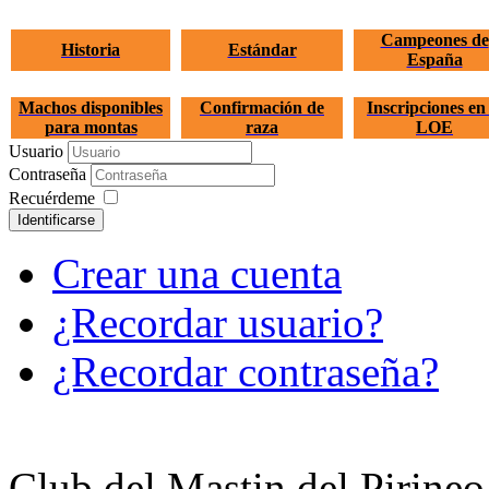
Campeones de
Historia
Estándar
España
Machos disponibles
Confirmación de
Inscripciones en 
para montas
raza
LOE
Usuario
Contraseña
Recuérdeme
Identificarse
Crear una cuenta
¿Recordar usuario?
¿Recordar contraseña?
Club del Mastin del Pirineo