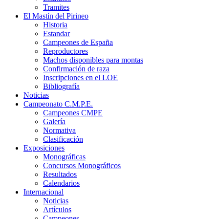
Tramites
El Mastín del Pirineo
Historia
Estandar
Campeones de España
Reproductores
Machos disponibles para montas
Confirmación de raza
Inscripciones en el LOE
Bibliografía
Noticias
Campeonato C.M.P.E.
Campeones CMPE
Galería
Normativa
Clasificación
Exposiciones
Monográficas
Concursos Monográficos
Resultados
Calendarios
Internacional
Noticias
Artículos
Campeones