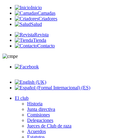
Inicio
Camadas
Criadores
Salud
Revista
Tienda
Contacto
El club
Historia
Junta directiva
Comisiones
Delegaciones
Jueces de Club de raza
Acuerdos
Estatutos