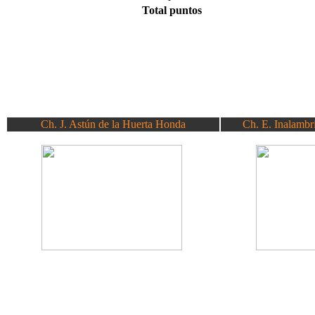
Total puntos
Ch. J. Astún de la Huerta Honda
Ch. E. Inalambr