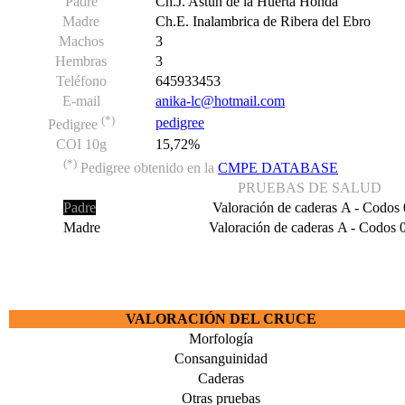
Padre
Ch.J. Astún de la Huerta Honda
Madre
Ch.E. Inalambrica de Ribera del Ebro
Machos
3
Hembras
3
Teléfono
645933453
E-mail
anika-lc@hotmail.com
(*)
pedigree
Pedigree
COI 10g
15,72%
(*)
Pedigree obtenido en la
CMPE DATABASE
PRUEBAS DE SALUD
Padre
Valoración de caderas A - Codos 
Madre
Valoración de caderas A - Codos 
VALORACIÓN DEL CRUCE
Morfología
Consanguinidad
Caderas
Otras pruebas